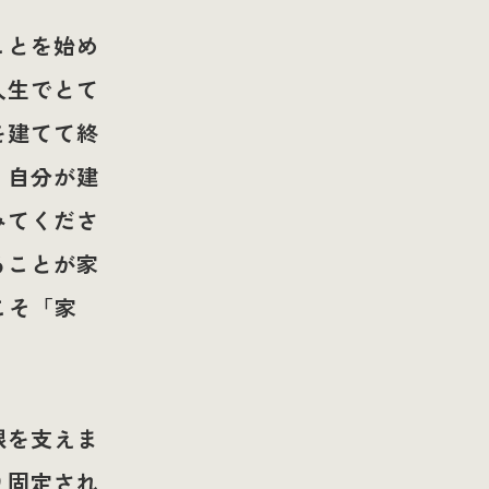
ことを始め
人生でとて
を建てて終
。自分が建
みてくださ
ることが家
こそ「家
根を支えま
り固定され