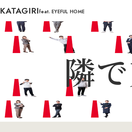
KATAGIRI
feat. EYEFUL HOME
隣で