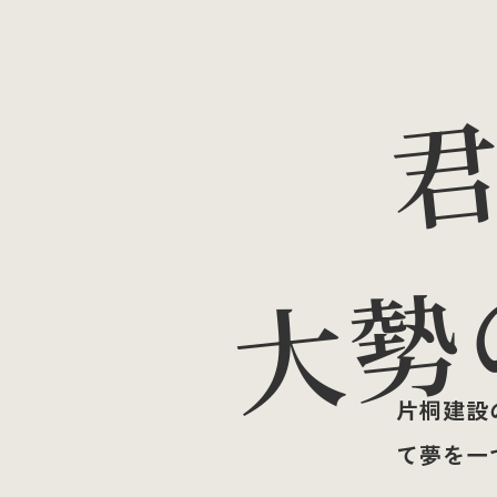
大勢
片桐建設
て夢を一