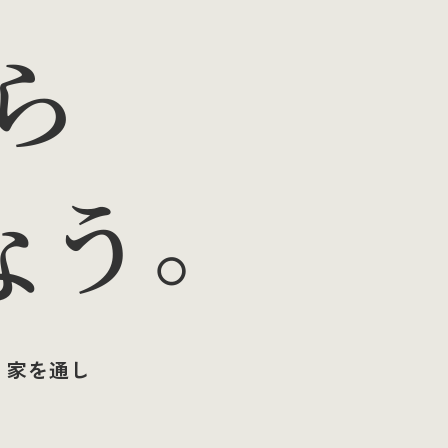
ら
なう。
、家を通し