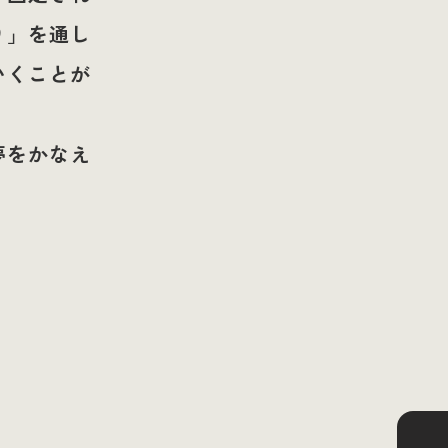
り」を通し
いくことが
夢をかなえ